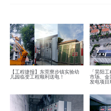
【工程捷报】东莞寮步镇实验幼
「昊阳工
儿园临变工程顺利送电！
市场、金
发电项目