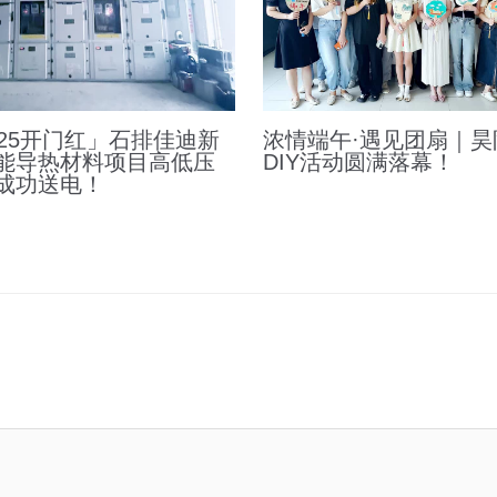
025开门红」石排佳迪新
浓情端午·遇见团扇｜昊
能导热材料项目高低压
DIY活动圆满落幕！
成功送电！