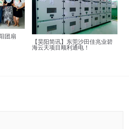
阳团扇
【昊阳简讯】东莞沙田佳兆业碧
海云天项目顺利通电！