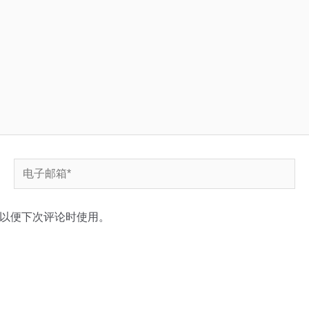
电
子
邮
以便下次评论时使用。
箱
*