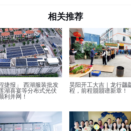
相关推荐
程捷报」 西湖服装批发
昊阳开工大吉｜龙行龘
莲湖喜宴等分布式光伏
程，前程朤朤谱新章！
顺利并网！