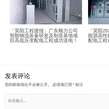
「昊阳工程捷报」广东顺力公司
「昊阳2
智能物流装备研发及制造基地项
能源高性
目高低压变配电工程成功送电！
配电工程
发表评论
您的邮箱地址不会被公开。
必填项已用
*
标注
在
此