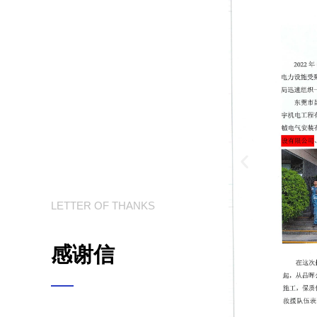
LETTER OF THANKS
感谢信