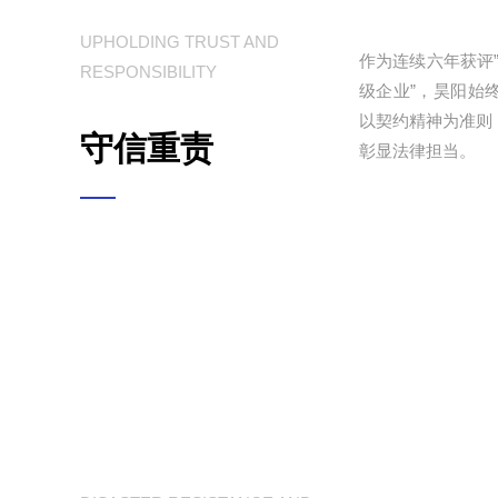
UPHOLDING TRUST AND
作为连续六年获评
RESPONSIBILITY
级企业”，昊阳始
以契约精神为准则
守信重责
彰显法律担当。