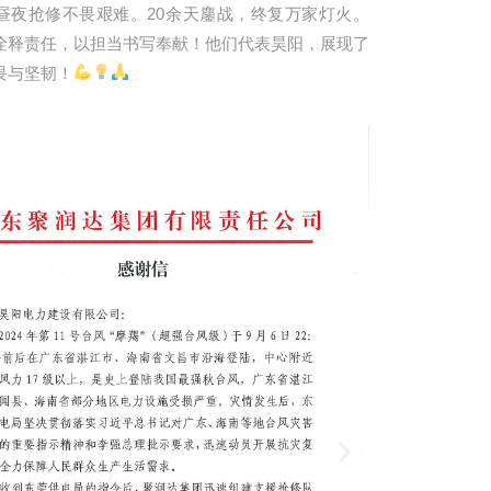
昼夜抢修不畏艰难。20余天鏖战，终复万家灯火。
诠释责任，以担当书写奉献！他们代表昊阳，展现了
畏与坚韧！