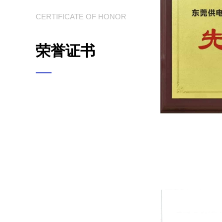
CERTIFICATE OF HONOR
荣誉证书