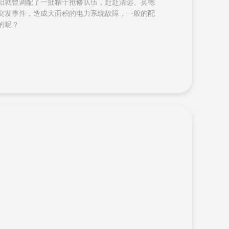
阳就曾调配了一批精干抢修队伍，赶赴清远、英德
突发事件，造成大面积的电力系统故障，一般的配
的呢？
！