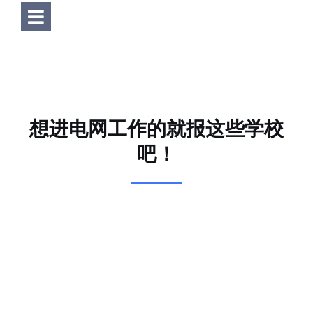
Hamburger Toggle Menu
想进电网工作的就报这些学校
吧！