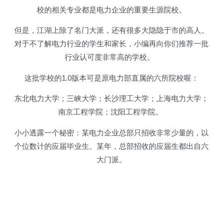
校的相关专业都是电力企业的重要生源院校。
但是，江湖上除了名门大派，还有很多大隐隐于市的高人。
对于不了解电力行业的学生和家长，小编再向你们推荐一批
行业认可度非常高的学校。
这批学校的1.0版本可是原电力部直属的六所院校喔：
东北电力大学；三峡大学；长沙理工大学；上海电力大学；
南京工程学院；沈阳工程学院。
小小透露一个秘密：某电力企业总部只招收非常少量的，以
个位数计的应届毕业生。某年，总部招收的应届生都出自六
大门派。