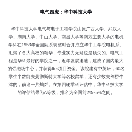
电气四虎：华中科技大学
华中科技大学电气与电子工程学院由原广西大学、武汉大
学、湖南大学、中山大学、南昌大学等南方主要大学的电机
学科在1953年全国院系调整时合并成立华中工学院电机系。
汇聚了各大高校的精华，专业实力无疑也是顶尖的。电气工
程是华科最好的学院之一，近年发展迅速，建成了国内最大
的强磁场中心，并获得Iter项目资金。该院建有中英班，60名
学生半数能去曼彻斯特大学等名校留学，还有少数去剑桥牛
津的，前途一片灿烂。在第四轮学科评估中，华中科技大学
的评估结果为A等级，排名为全国前2%~5%之间。