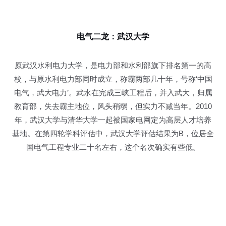
电气二龙：武汉大学
原武汉水利电力大学，是电力部和水利部旗下排名第一的高
校，与原水利电力部同时成立，称霸两部几十年，号称‘中国
电气，武大电力’。武水在完成三峡工程后，并入武大，归属
教育部，失去霸主地位，风头稍弱，但实力不减当年。2010
年，武汉大学与清华大学一起被国家电网定为高层人才培养
基地。在第四轮学科评估中，武汉大学评估结果为B，位居全
国电气工程专业二十名左右，这个名次确实有些低。