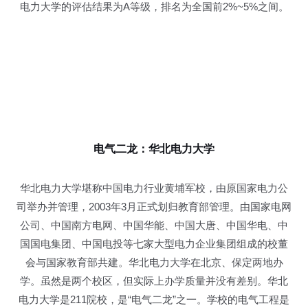
电力大学的评估结果为A等级，排名为全国前2%~5%之间。
电气二龙：华北电力大学
华北电力大学堪称中国电力行业黄埔军校，由原国家电力公
司举办并管理，2003年3月正式划归教育部管理。由国家电网
公司、中国南方电网、中国华能、中国大唐、中国华电、中
国国电集团、中国电投等七家大型电力企业集团组成的校董
会与国家教育部共建。华北电力大学在北京、保定两地办
学。虽然是两个校区，但实际上办学质量并没有差别。华北
电力大学是211院校，是“电气二龙”之一。学校的电气工程是