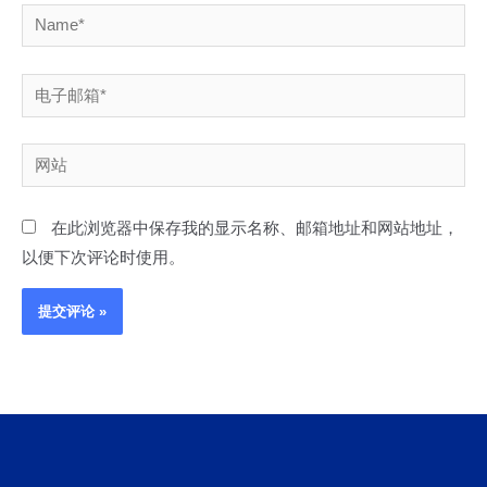
Name*
电
子
邮
网
箱
站
*
在此浏览器中保存我的显示名称、邮箱地址和网站地址，
以便下次评论时使用。