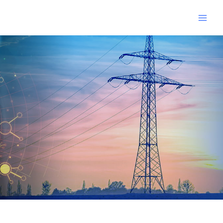
跳
Main
至
Men
内
Post
容
navigation