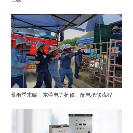
暴雨季来临，东莞电力抢修、配电抢修流程