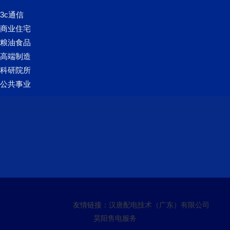
3c通信
商业住宅
粮油食品
高端制造
科研院所
公共事业
友情链接：
汉唐配电技术（广东）有限公司
昊阳售电服务