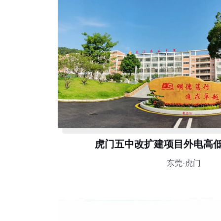
虎门五中改扩建项目外电高
东莞·虎门