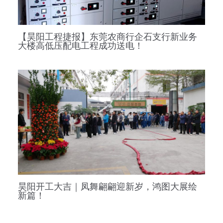
【昊阳工程捷报】东莞农商行企石支行新业务
大楼高低压配电工程成功送电！
昊阳开工大吉｜凤舞翩翩迎新岁，鸿图大展绘
新篇！