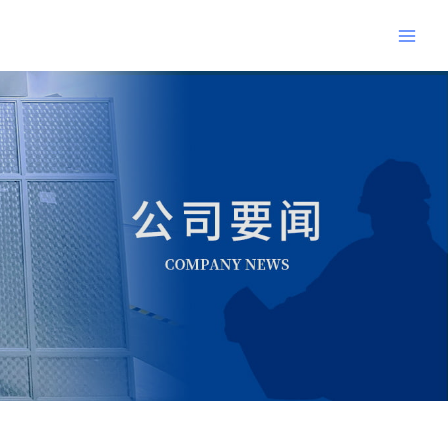
跳
Main
至
Men
内
Post
容
navigation