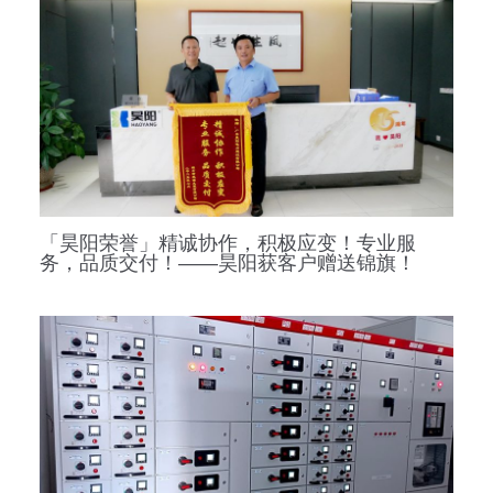
「昊阳荣誉」精诚协作，积极应变！专业服
务，品质交付！——昊阳获客户赠送锦旗！