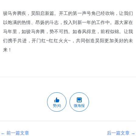
骏马奔腾疾，昊阳启新篇。开工的第一声号角已经吹响，让我们
以饱满的热情、昂扬的斗志，投入到新一年的工作中。愿大家在
马年里，如骏马奔腾，势不可挡。如春风得意，前程似锦。
让我
们携手共进，开门红~红红火火~，共同创造昊阳更加美好的未
来！
赞(4)
微海报
←
前一篇文章
后一篇文章
→