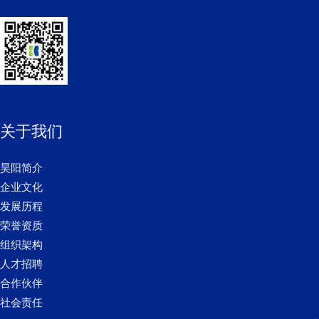
关于我们
昊阳简介
企业文化
发展历程
荣誉资质
组织架构
人才招聘
合作伙伴
社会责任