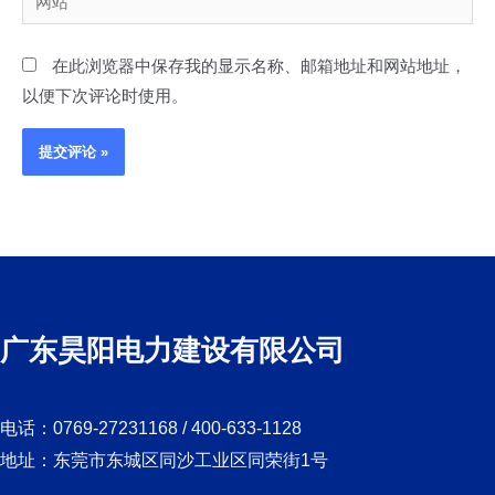
箱
站
*
在此浏览器中保存我的显示名称、邮箱地址和网站地址，
以便下次评论时使用。
广东昊阳电力建设有限公司
电话：0769-27231168 / 400-633-1128
地址：东莞市东城区同沙工业区同荣街1号