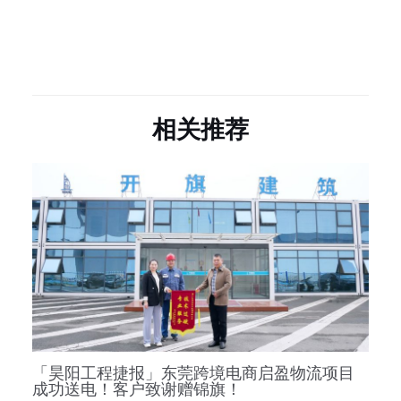
相关推荐
「昊阳工程捷报」东莞跨境电商启盈物流项目
成功送电！客户致谢赠锦旗！