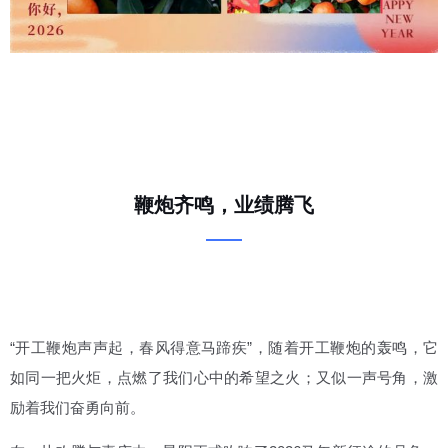
鞭炮齐鸣，业绩腾飞
“开工鞭炮声声起，春风得意马蹄疾”，随着开工鞭炮的轰鸣，
它
如同一把火炬，点燃了我们心中的希望之火；又似一声号角，激
励着我们奋勇向前。