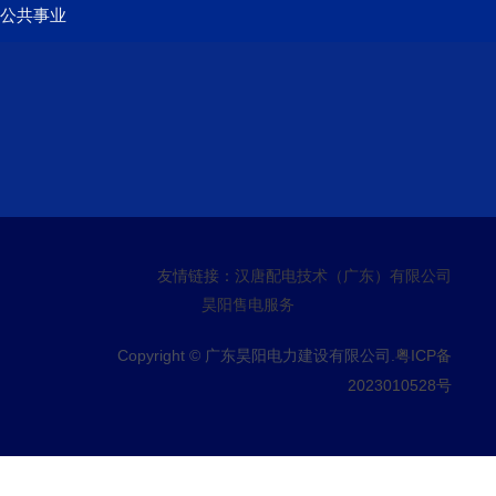
公共事业
友情链接：
汉唐配电技术（广东）有限公司
昊阳售电服务
Copyright © 广东昊阳电力建设有限公司.
粤ICP备
2023010528号