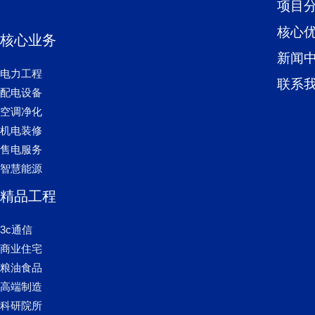
项目
核心
核心业务
新闻
电力工程
联系
配电设备
空调净化
机电装修
售电服务
智慧能源
精品工程
3c通信
商业住宅
粮油食品
高端制造
科研院所