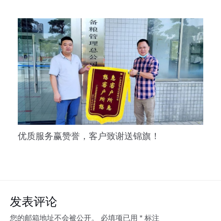
优质服务赢赞誉，客户致谢送锦旗！
发表评论
您的邮箱地址不会被公开。
必填项已用
*
标注