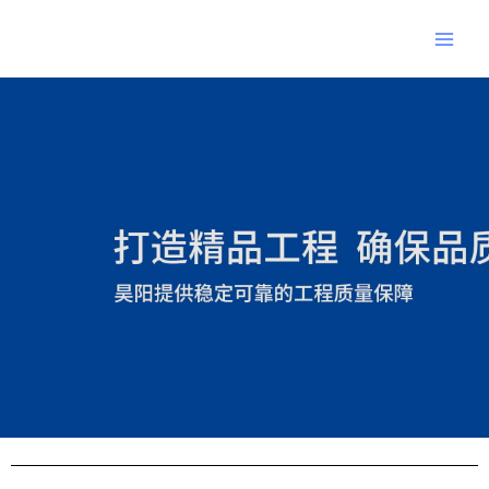
跳
Main
至
Men
内
Post
容
navigation