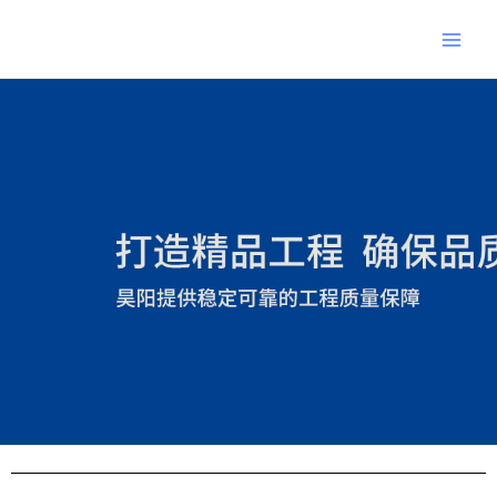
跳
Main
至
Men
内
Post
容
navigation