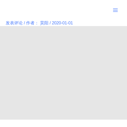
跳
Main
至
Men
内
发表评论
/ 作者：
昊阳
/
2020-01-01
Post
容
navigation