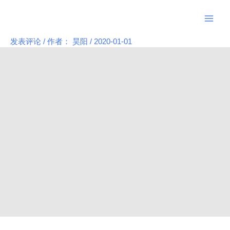
跳
Main
至
Men
内
发表评论
/ 作者：
昊阳
/
2020-01-01
Post
容
navigation