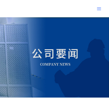
跳
Main
至
Men
内
Post
容
navigation