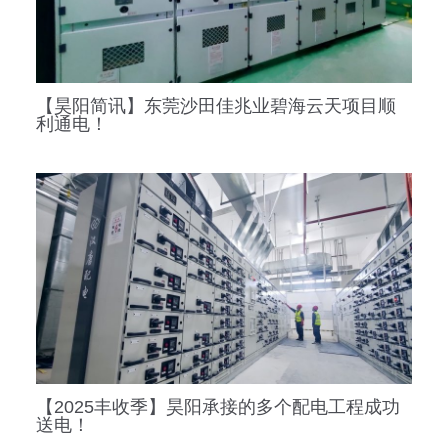
【昊阳简讯】东莞沙田佳兆业碧海云天项目顺
利通电！
【2025丰收季】昊阳承接的多个配电工程成功
送电！