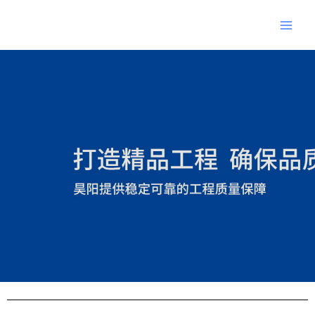
跳
Main
至
Men
内
Post
容
navigation