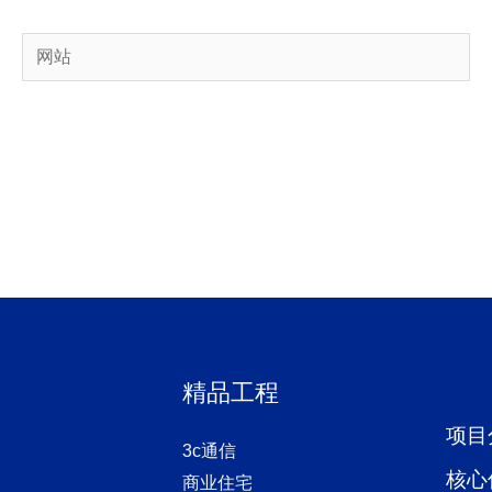
网
站
精品工程
项目
3c通信
核心
商业住宅