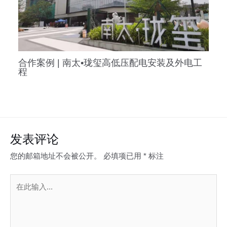
合作案例 | 南太•珑玺高低压配电安装及外电工
程
发表评论
您的邮箱地址不会被公开。
必填项已用
*
标注
在
此
输
入...