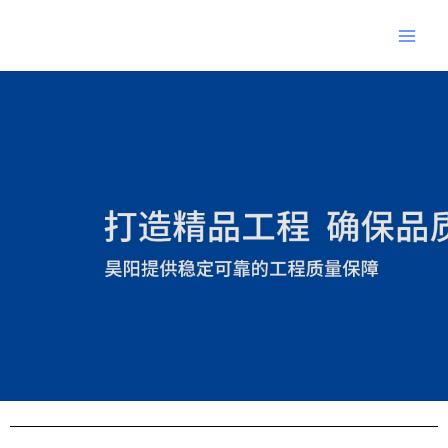
跳
Main
至
Men
内
Post
容
navigation