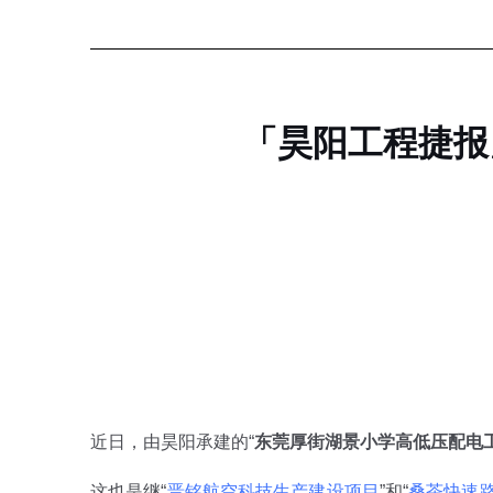
「昊阳工程捷报
近日，由昊阳承建的“
东莞厚街湖景小学高低压配电
这也是继“
晋铭航空科技生产建设项目
”和“
桑茶快速