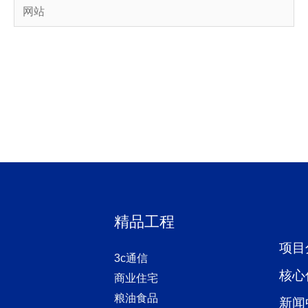
网
站
精品工程
项目
3c通信
核心
商业住宅
粮油食品
新闻