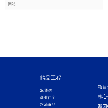
网
站
精品工程
项目
3c通信
核心
商业住宅
粮油食品
新闻