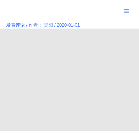
跳
Main
至
Men
内
发表评论
/ 作者：
昊阳
/
2020-01-01
Post
容
navigation