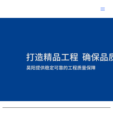
跳
Main
至
Men
内
Post
容
navigation