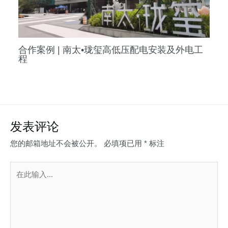
合作案例 | 南太•珑玺高低压配电安装及外电工
程
发表评论
您的邮箱地址不会被公开。
必填项已用
*
标注
在
此
输
入...