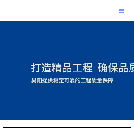
跳
Main
至
Men
内
Post
容
navigation