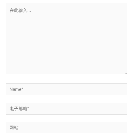
在
此
输
入...
Name*
电
子
邮
网
箱